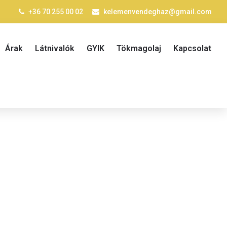
+36 70 255 00 02
kelemenvendeghaz@gmail.com
Árak
Látnivalók
GYIK
Tökmagolaj
Kapcsolat