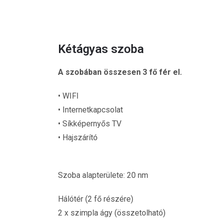
Kétágyas szoba
A szobában összesen 3 fő fér el.
• WIFI
• Internetkapcsolat
• Síkképernyős TV
• Hajszárító
Szoba alapterülete: 20 nm
Hálótér (2 fő részére)
2 x szimpla ágy (összetolható)