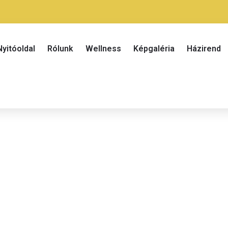
Nyitóoldal
Rólunk
Wellness
Képgaléria
Házirend
Kétágyas szoba