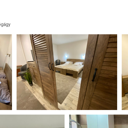
égágy