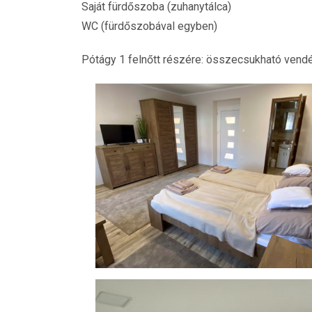
Saját fürdőszoba (zuhanytálca)
WC (fürdőszobával egyben)
Pótágy 1 felnőtt részére: összecsukható vend