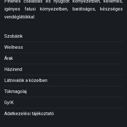
Pihenés családias és nyugodt környezetben, kellemes,
igényes falusi környezetben, barátságos, készséges
vendéglátókkal
Szobáink
Wellness
Árak
Házirend
Látnivalók a közelben
Tökmagolaj
GyIK
Adatkezelési tájékoztató