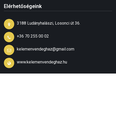
Elérhetőségeink
3188 Ludányhalászi, Losonci út 36.
+36 70 255 00 02
kelemenvendeghaz@gmail.com
www.kelemenvendeghaz.hu
Arculattervezés, weboldalkészítés:
HQDesign