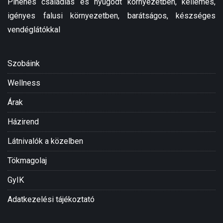
Pihenés családias és nyugodt környezetben, kellemes,
igényes falusi környezetben, barátságos, készséges
vendéglátókkal
Szobáink
Wellness
Árak
Házirend
Látnivalók a közelben
Tökmagolaj
GyIK
Adatkezelési tájékoztató