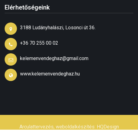
Elérhetőségeink
3188 Ludányhalászi, Losonci út 36.
+36 70 255 00 02
kelemenvendeghaz@gmail.com
www.kelemenvendeghaz.hu
Arculattervezés, weboldalkészítés:
HQDesign