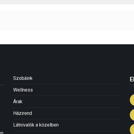
Szobáink
E
Wellness
Árak
Házirend
Látnivalók a közelben
n,