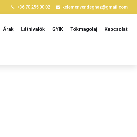
+36 70 255 00 02
kelemenvendeghaz@gmail.com
Árak
Látnivalók
GYIK
Tökmagolaj
Kapcsolat