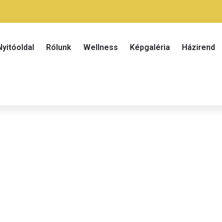
Nyitóoldal
Rólunk
Wellness
Képgaléria
Házirend
Vendégház 24