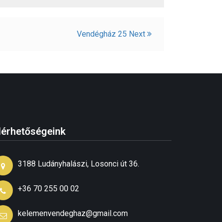
Vendégház 25
Next
lérhetőségeink
3188 Ludányhalászi, Losonci út 36.
+36 70 255 00 02
kelemenvendeghaz@gmail.com