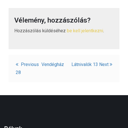
Vélemény, hozzászólás?
Hozzászólás küldéséhez
be kell jelentkezni
.
Bejegyzés
Previous
Vendégház
Látnivalók 13
Next
navigáció
28