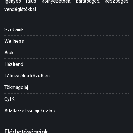
igényes falusi környezetben, barátságos, készséges
vendéglátókkal
Szobáink
Wellness
Árak
Házirend
Látnivalók a közelben
Tökmagolaj
GyIK
Adatkezelési tájékoztató
Elérhetőségeink