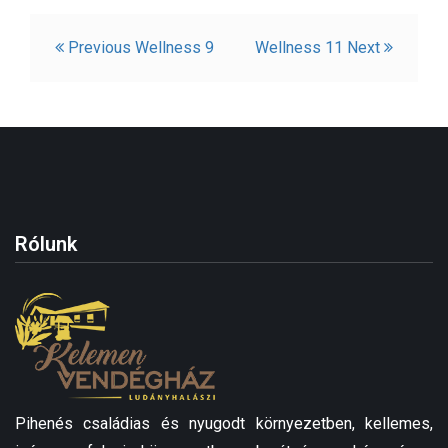
Bejegyzés
Previous
Wellness 9
Wellness 11
Next
navigáció
Rólunk
Pihenés családias és nyugodt környezetben, kellemes,