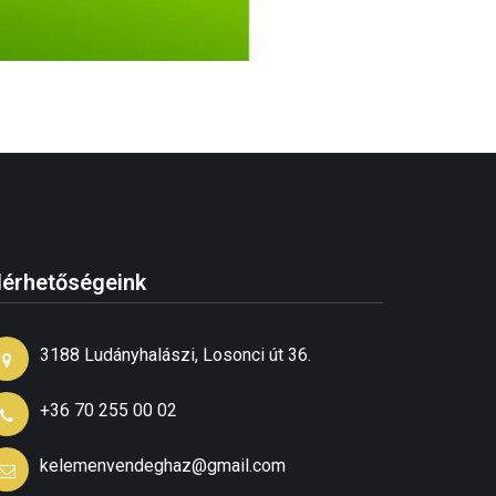
lérhetőségeink
3188 Ludányhalászi, Losonci út 36.
+36 70 255 00 02
kelemenvendeghaz@gmail.com