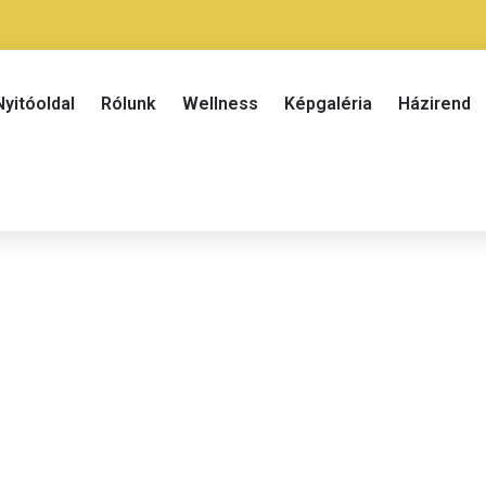
Nyitóoldal
Rólunk
Wellness
Képgaléria
Házirend
Tökmagolaj