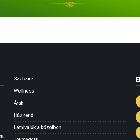
Szobáink
E
Wellness
Árak
Házirend
Látnivalók a közelben
n,
Tökmagolaj