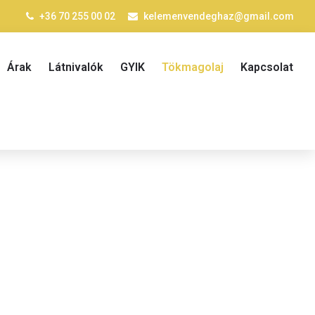
+36 70 255 00 02
kelemenvendeghaz@gmail.com
Árak
Látnivalók
GYIK
Tökmagolaj
Kapcsolat