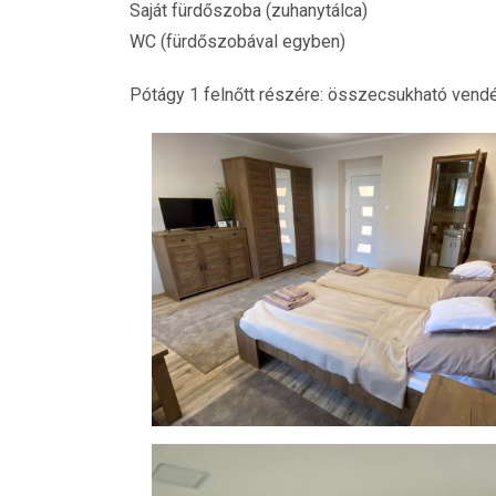
Saját fürdőszoba (zuhanytálca)
WC (fürdőszobával egyben)
Pótágy 1 felnőtt részére: összecsukható vend