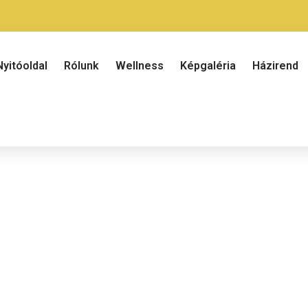
Nyitóoldal
Rólunk
Wellness
Képgaléria
Házirend
Kétágyas szoba