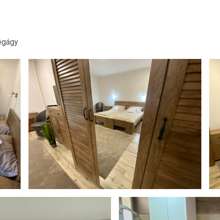
égágy