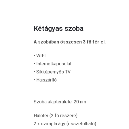
Kétágyas szoba
A szobában összesen 3 fő fér el.
• WIFI
• Internetkapcsolat
• Síkképernyős TV
• Hajszárító
Szoba alapterülete: 20 nm
Hálótér (2 fő részére)
2 x szimpla ágy (összetolható)