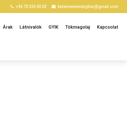
+36 70 255 00 02
kelemenvendeghaz@gmail.com
Árak
Látnivalók
GYIK
Tökmagolaj
Kapcsolat