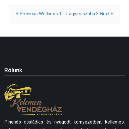
Bejegyzés
Previous
Wellness 1
2 ágyas szoba 3
Next
navigáció
Rólunk
Pihenés családias és nyugodt környezetben, kellemes,