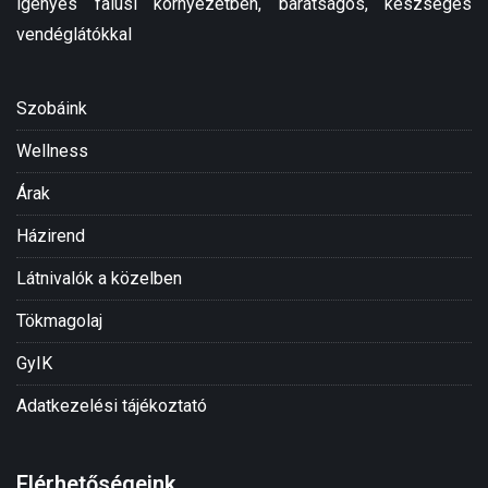
igényes falusi környezetben, barátságos, készséges
vendéglátókkal
Szobáink
Wellness
Árak
Házirend
Látnivalók a közelben
Tökmagolaj
GyIK
Adatkezelési tájékoztató
Elérhetőségeink