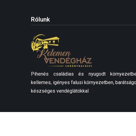
Rólunk
Pihenés családias és nyugodt környezetbe
kellemes, igényes falusi környezetben, barátságo
készséges vendéglátókkal