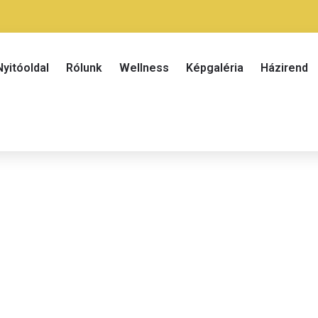
Nyitóoldal
Rólunk
Wellness
Képgaléria
Házirend
2 ágyas szoba 4