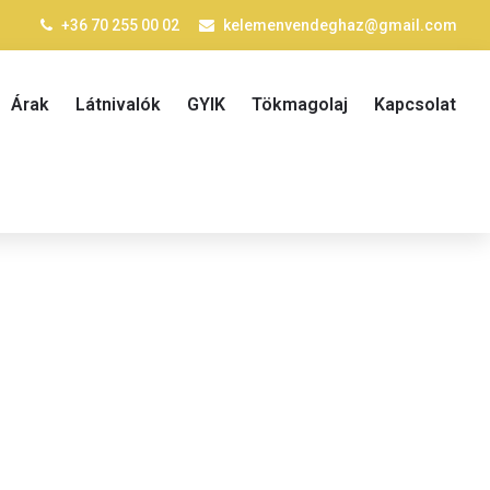
+36 70 255 00 02
kelemenvendeghaz@gmail.com
Árak
Látnivalók
GYIK
Tökmagolaj
Kapcsolat