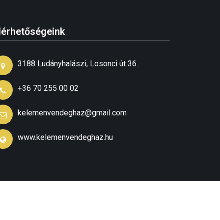
lérhetőségeink
3188 Ludányhalászi, Losonci út 36.
+36 70 255 00 02
kelemenvendeghaz@gmail.com
www.kelemenvendeghaz.hu