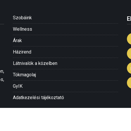
Szobáink
E
Wellness
Árak
Házirend
Látnivalók a közelben
n,
Tökmagolaj
s,
GyIK
Adatkezelési tájékoztató