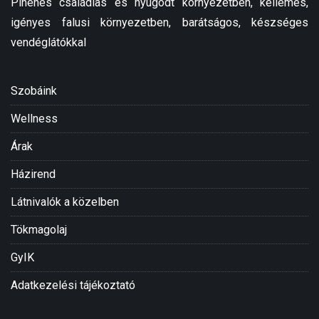
Pihenés családias és nyugodt környezetben, kellemes,
igényes falusi környezetben, barátságos, készséges
vendéglátókkal
Szobáink
Wellness
Árak
Házirend
Látnivalók a közelben
Tökmagolaj
GyIK
Adatkezelési tájékoztató