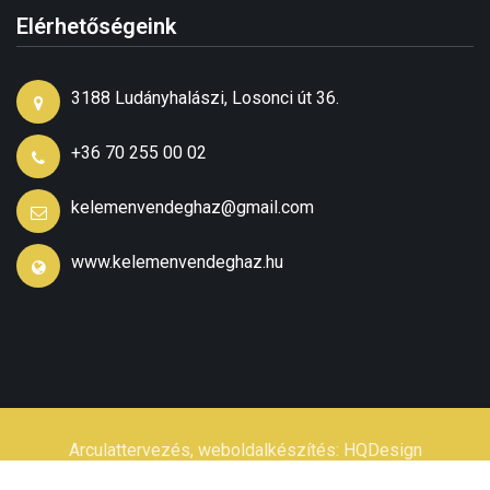
Elérhetőségeink
3188 Ludányhalászi, Losonci út 36.
+36 70 255 00 02
kelemenvendeghaz@gmail.com
www.kelemenvendeghaz.hu
Arculattervezés, weboldalkészítés:
HQDesign